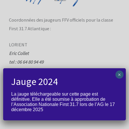
Coordonnées des jaugeurs FFV officiels pour la classe
First 31.7 Atlantique :
LORIENT
Eric Collet
tel : 06 64 80 94 49
mail :
annieericcollet@orange.fr
×
Jauge 2024
LA TRINITE SUR MER
La jauge téléchargeable sur cette page est
Thomas Marmonteil
définitive. Elle a été soumise à approbation de
tel :
06 13 06 65 15
l’Association Nationale First 31.7 lors de l’AG le 17
décembre 2025
mail :
tmarmonteil@gmail.com